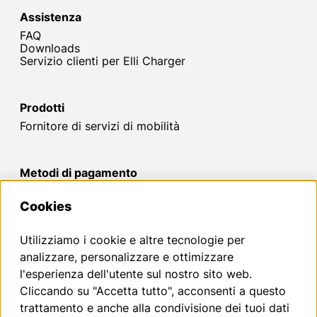
Assistenza
FAQ
Downloads
Servizio clienti per Elli Charger
Prodotti
Fornitore di servizi di mobilità
Metodi di pagamento
Cookies
Puoi richiedere il recesso dal tuo contratto qui, entro i
Utilizziamo i cookie e altre tecnologie per
termini previsti dalla legge.
analizzare, personalizzare e ottimizzare
l'esperienza dell'utente sul nostro sito web.
Recedi dal contratto
Cliccando su "Accetta tutto", acconsenti a questo
trattamento e anche alla condivisione dei tuoi dati