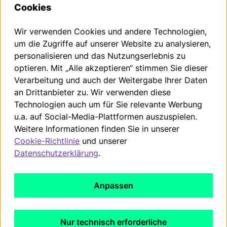
Cookies
Wir verwenden Cookies und andere Technologien,
Den Widerruf deines Vertrags kannst du innerhalb der
um die Zugriffe auf unserer Website zu analysieren,
gesetzlichen Frist hier beantragen.
personalisieren und das Nutzungserlebnis zu
optieren. Mit „Alle akzeptieren“ stimmen Sie dieser
Vertrag widerrufen
Verarbeitung und auch der Weitergabe Ihrer Daten
an Drittanbieter zu. Wir verwenden diese
Technologien auch um für Sie relevante Werbung
Impressum
u.a. auf Social-Media-Plattformen auszuspielen.
Datenschutzerklärung
Weitere Informationen finden Sie in unserer
Cookie-Richtlinie
und unserer
AGB
Datenschutzerklärung
.
WEEE-Registrierung
Cookie Richtlinien
Anpassen
Widerrufsrecht
EU Data Act
Nur technisch erforderliche