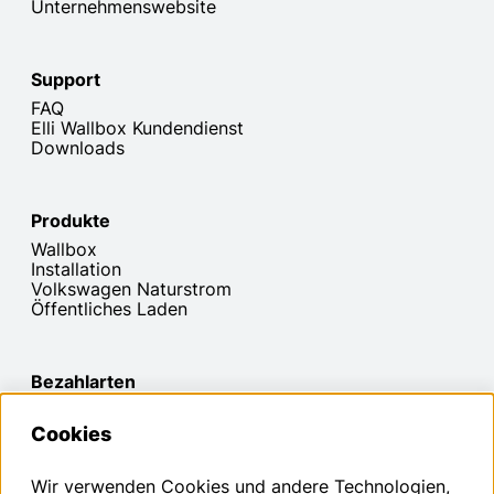
Unternehmenswebsite
Support
FAQ
Elli Wallbox Kundendienst
Downloads
Produkte
Wallbox
Installation
Volkswagen Naturstrom
Öffentliches Laden
Bezahlarten
Cookies
Den Widerruf deines Vertrags kannst du innerhalb der
Wir verwenden Cookies und andere Technologien,