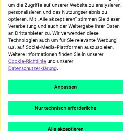
gesetzlichen Frist hier beantragen.
um die Zugriffe auf unserer Website zu analysieren,
personalisieren und das Nutzungserlebnis zu
Vertrag widerrufen
optieren. Mit „Alle akzeptieren“ stimmen Sie dieser
Verarbeitung und auch der Weitergabe Ihrer Daten
an Drittanbieter zu. Wir verwenden diese
Impressum
Technologien auch um für Sie relevante Werbung
Datenschutzerklärung
u.a. auf Social-Media-Plattformen auszuspielen.
Weitere Informationen finden Sie in unserer
AGB
Cookie-Richtlinie
und unserer
WEEE-Registrierung
Datenschutzerklärung
.
Cookie Richtlinien
Anpassen
Widerrufsrecht
EU Data Act
Nur technisch erforderliche
Barrierefreiheit
Lieferland:
Deutschland
Alle akzeptieren
Copyright © 2026