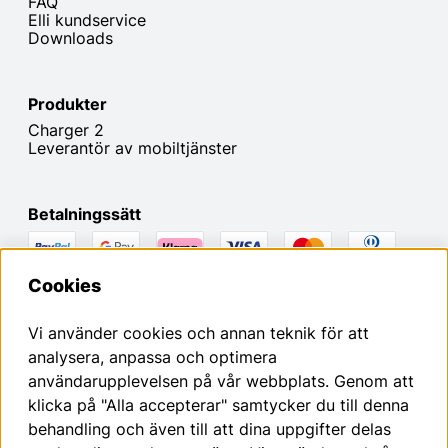
FAQ
Elli kundservice
Downloads
Produkter
Charger 2
Leverantör av mobiltjänster
Betalningssätt
Cookies
Här kan du begära att ångra ditt avtal inom den
lagstadgade ångerfristen.
Vi använder cookies och annan teknik för att
analysera, anpassa och optimera
Ångra avtalet
användarupplevelsen på vår webbplats. Genom att
klicka på "Alla accepterar" samtycker du till denna
behandling och även till att dina uppgifter delas
Om oss