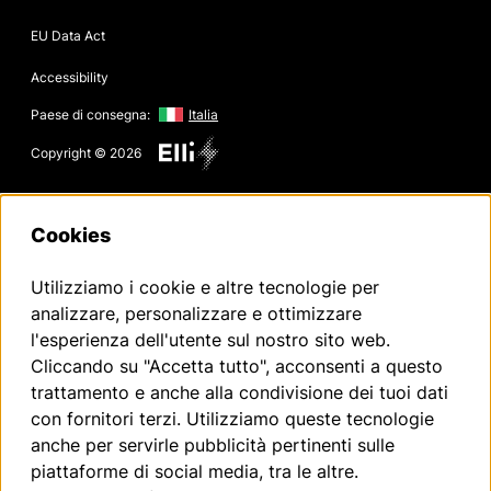
EU Data Act
Accessibility
Paese di consegna:
Italia
Copyright © 2026
Cookies
Disclaimer Volkswagen Group Charging GmbH
Utilizziamo i cookie e altre tecnologie per
¹ LTE
Elli Charger (1ª generazione a partire dal 2020):
analizzare, personalizzare e ottimizzare
La funcionalidad LTE solo puede utilizarse en los Estados miembros
l'esperienza dell'utente sul nostro sito web.
de la UE, así como en el Reino Unido, Suiza y Noruega.
Elli Charger 2 (2ª generazione a partire dal 2024):
Cliccando su "Accetta tutto", acconsenti a questo
La funcionalidad LTE solo puede utilizarse en los Estados miembros
trattamento e anche alla condivisione dei tuoi dati
de la UE, así como en el Reino Unido, Suiza, Liechtenstein, Islandia y
Noruega.
con fornitori terzi. Utilizziamo queste tecnologie
anche per servirle pubblicità pertinenti sulle
² Ricarica intelligente
Le funzioni di ricarica intelligente sono per ora disponibili collegando
piattaforme di social media, tra le altre.
l'app del veicolo e l'app Elli Smart Charging. In futuro, le funzioni di