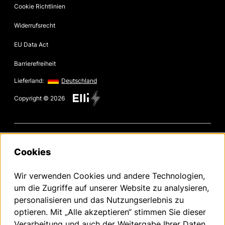
Cookie Richtlinien
Widerrufsrecht
EU Data Act
Barrierefreiheit
Lieferland:
Deutschland
Copyright © 2026
Volkswagen Group Charging GmbH Disclaimer
Cookies
¹ LTE:
Elli Charger (1. Generation ab 2020):
Wir verwenden Cookies und andere Technologien,
Die LTE-Funktionalität darf ausschließlich innerhalb der EU-
Mitgliedsstaaten sowie im Vereinigten Königreich, der Schweiz, und
um die Zugriffe auf unserer Website zu analysieren,
Norwegen genutzt werden.
personalisieren und das Nutzungserlebnis zu
Elli Charger 2 (2. Generation ab 2024):
Die LTE-Funktionalität darf ausschließlich innerhalb der EU-
optieren. Mit „Alle akzeptieren“ stimmen Sie dieser
Mitgliedsstaaten sowie im Vereinigten Königreich, der Schweiz,
Verarbeitung und auch der Weitergabe Ihrer Daten
Liechtenstein, Island und Norwegen genutzt werden.