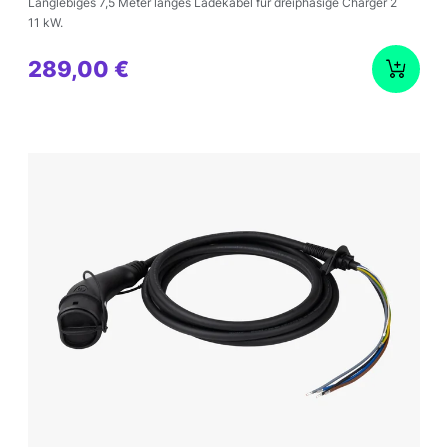
Langlebiges 7,5 Meter langes Ladekabel für dreiphasige Charger 2
11 kW.
289,00 €