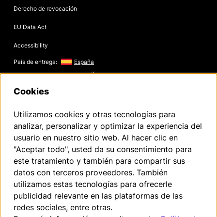
Derecho de revocación
EU Data Act
Accessibility
País de entrega:
España
Copyright © 2026
Cookies
Utilizamos cookies y otras tecnologías para
Texto legal de Volkswagen Group Charging GmbH
analizar, personalizar y optimizar la experiencia del
usuario en nuestro sitio web. Al hacer clic en
¹ LTE
Elli Charger (1. generación a partir de 2020):
"Aceptar todo", usted da su consentimiento para
La funcionalidad LTE solo puede utilizarse en los Estados miembros
este tratamiento y también para compartir sus
de la UE, así como en el Reino Unido, Suiza y Noruega.
Elli Charger 2 (2. generación a partir de 2024):
datos con terceros proveedores. También
utilizamos estas tecnologías para ofrecerle
² Carga inteligente
Las funciones de carga inteligente están disponibles en un principio a
publicidad relevante en las plataformas de las
través de un enlace entre la aplicación del vehículo y la aplicación Elli
redes sociales, entre otras.
Smart Charging. En el futuro, las funciones de carga inteligente se
integrarán directamente en la aplicación de la marca.