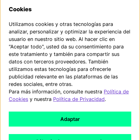
Cookies
Puedes solicitar la rescisión de tu contrato aquí dentro del
Utilizamos cookies y otras tecnologías para
plazo legal.
analizar, personalizar y optimizar la experiencia del
usuario en nuestro sitio web. Al hacer clic en
Rescisión del contrato
"Aceptar todo", usted da su consentimiento para
este tratamiento y también para compartir sus
datos con terceros proveedores. También
Pie de imprenta
utilizamos estas tecnologías para ofrecerle
Política de privacidad
publicidad relevante en las plataformas de las
redes sociales, entre otras.
Términos y condiciones
Para más información, consulte nuestra
Política de
Directiva RAEE
Cookies
y nuestra
Política de Privacidad
.
Directrices sobre cookies
Adaptar
Derecho de revocación
EU Data Act