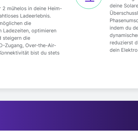
deine Solar
er 2 mühelos in deine Heim-
Überschuss
ahtloses Ladeerlebnis.
Phasenumsch
rmöglichen die
indem du de
 Ladezeiten, optimieren
dynamischen
 steigern die
reduzierst 
ID-Zugang, Over-the-Air-
dein Elektro
nektivität bist du stets