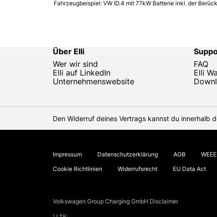
Fahrzeugbeispiel: VW ID.4 mit 77kW Batterie inkl. der Berüc
Über Elli
Suppo
Wer wir sind
FAQ
Elli auf LinkedIn
Elli W
Unternehmenswebsite
Downl
Den Widerruf deines Vertrags kannst du innerhalb de
Impressum
Datenschutzerklärung
AGB
WEEE-
Cookie Richtlinien
Widerrufsrecht
EU Data Act
Volkswagen Group Charging GmbH Disclaimer
¹ LTE: