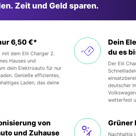
den. Zeit und Geld sparen.
nur 6,50 €*
Dein Ele
du es bi
 mit dem Elli Charger 2.
ines Hauses und
Der Elli Cha
m dein Elektroauto für nur
Schnellladel
laden. Genieße effizientes,
einsatzberei
haltiges Laden, das deine
deutscher I
Volkswagen K
wetterfest u
onisierung von
Grüner 
oauto und Zuhause
Nachhaltig 