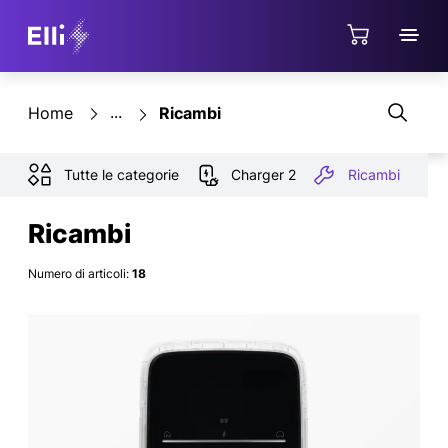
Jump directly to the content area
Negozio
Home
Ricambi
Tutte le categorie
Charger 2
Ricambi
Ricambi
Numero di articoli:
18