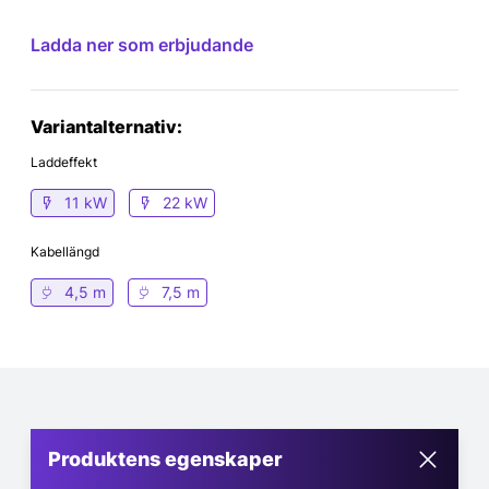
Ladda ner som erbjudande
Variantalternativ:
Laddeffekt
11 kW
22 kW
Kabellängd
4,5 m
7,5 m
Produktens egenskaper