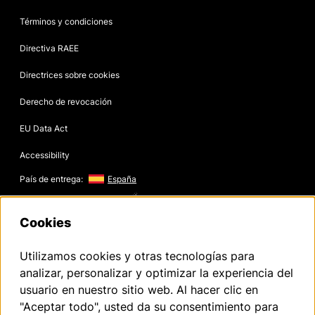
Términos y condiciones
Directiva RAEE
Directrices sobre cookies
Derecho de revocación
EU Data Act
Accessibility
País de entrega:
España
Copyright © 2026
Cookies
Utilizamos cookies y otras tecnologías para
Texto legal de Volkswagen Group Charging GmbH
analizar, personalizar y optimizar la experiencia del
usuario en nuestro sitio web. Al hacer clic en
¹ LTE
Elli Charger (1. generación a partir de 2020):
"Aceptar todo", usted da su consentimiento para
La funcionalidad LTE solo puede utilizarse en los Estados miembros